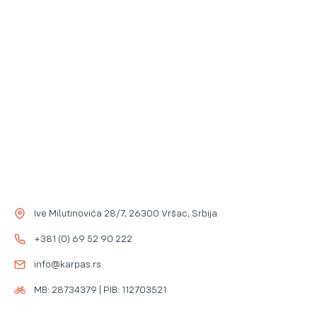
Bidon sa vodom minimum 1/2 l
Šuškavac u slučaju kiše
Mobilni telefon
Ive Milutinovića 28/7, 26300 Vršac, Srbija
+381 (0) 69 52 90 222
info@karpas.rs
MB: 28734379 | PIB: 112703521